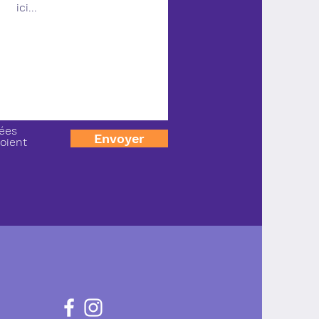
ées
Envoyer
soient