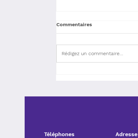
Commentaires
Rédigez un commentaire...
B&B HOTELS exploitera un
nouvel hôtel éco-
responsable dans un
quartier de Madrid
Téléphones
Adresse