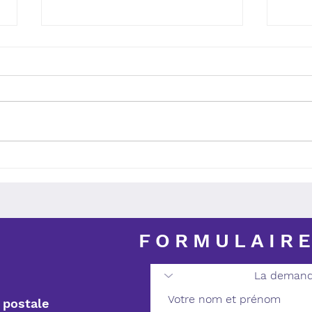
Comment un hôtel B&B à
B&B
Madrid a pu être construit
séjo
en 2 semaines?
FORMULAIRE
 postale