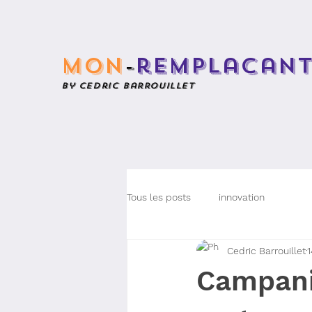
mon
-
remplacan
by cedric barrouillet
Tous les posts
innovation
Cedric Barrouillet
1
Campanil