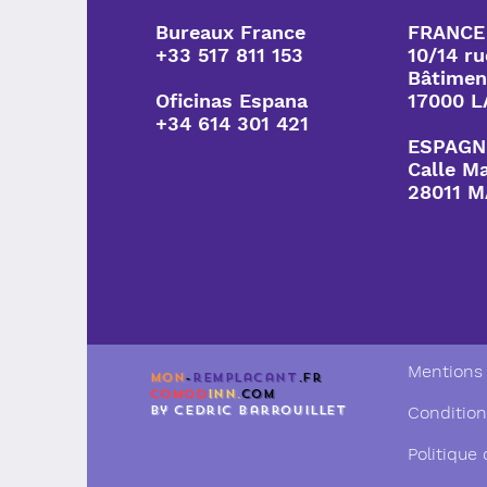
Bureaux France
FRANCE
+33 517 811 153
10/14 r
Bâtimen
Oficinas Espana
17000 
+34 614 301 421
ESPAGN
Calle M
28011 
Mentions 
mon
-
remplacant
.fr
comod
inn.
com
by cedric barrouillet
Condition
Politique 