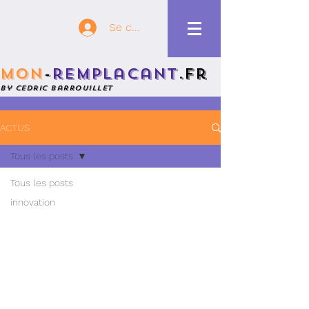
Se connecter
mon
-
remplacant
.fr
by cedric barrouillet
ACTUS
Tous les posts
Tous les posts
innovation