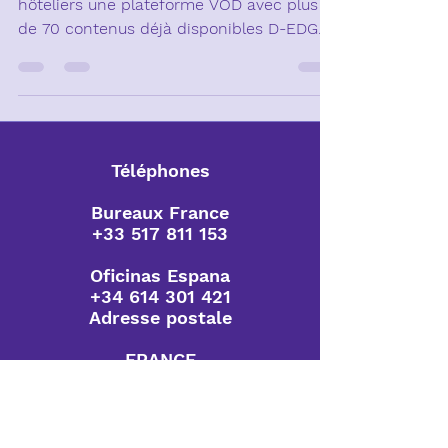
D-EDGE met à disposition de tous les
hôteliers une plateforme VOD avec plus
de 70 contenus déjà disponibles D-EDGE
lance une plateforme...
Téléphones
Bureaux France
+33 517 811 153
Oficinas Espana
+34 614 301 421
Adresse postale
FRANCE
10/14 rue Jean PERRIN
Bâtiment S-PACE