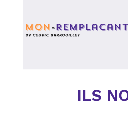
mon
-
remplacan
by cedric barrouillet
ILS N